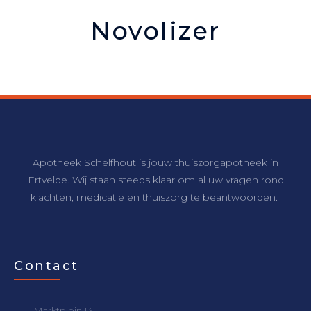
Novolizer
Apotheek Schelfhout is jouw thuiszorgapotheek in
Ertvelde. Wij staan steeds klaar om al uw vragen rond
klachten, medicatie en thuiszorg te beantwoorden.
Contact
Marktplein 13 –