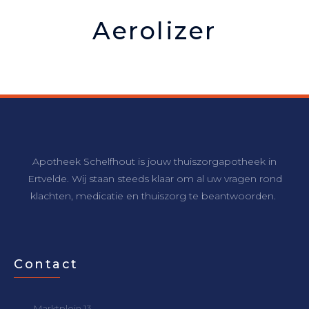
Aerolizer
Apotheek Schelfhout is jouw thuiszorgapotheek in
Ertvelde. Wij staan steeds klaar om al uw vragen rond
klachten, medicatie en thuiszorg te beantwoorden.
Contact
Marktplein 13 –